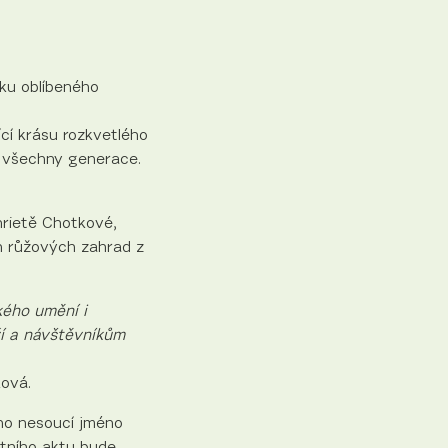
ku oblíbeného
ící krásu rozkvetlého
ro všechny generace.
nrietě Chotkové,
h růžových zahrad z
kého umění i
ží a návštěvníkům
ková.
ho nesoucí jméno
stního aktu bude