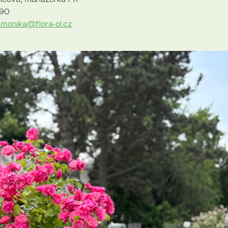
790
monika@flora-ol.cz