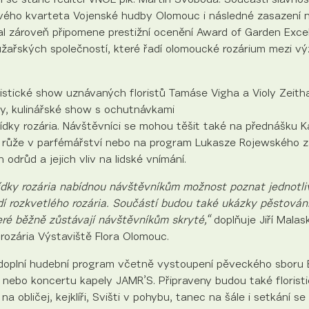
ového kvarteta Vojenské hudby Olomouc i následné zasazení 
ival zároveň připomene prestižní ocenění Award of Garden Exc
ůžařských společností, které řadí olomoucké rozárium mezi 
istické show uznávaných floristů Tamáse Vigha a Violy Zeit
y, kulinářské show s ochutnávkami
dky rozária. Návštěvníci se mohou těšit také na přednášku 
růže v parfémářství nebo na program Lukasze Rojewského 
 odrůd a jejich vliv na lidské vnímání.
dky rozária nabídnou návštěvníkům možnost poznat jednotliv
dí rozkvetlého rozária. Součástí budou také ukázky pěstování
eré běžně zůstávají návštěvníkům skryté,“
doplňuje Jiří Malas
rozária Výstaviště Flora Olomouc.
 doplní hudební program včetně vystoupení pěveckého sboru
ebo koncertu kapely JAMR’S. Připraveny budou také floristic
a obličej, kejklíři, Svišti v pohybu, tanec na šále i setkání 