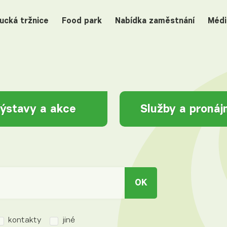
ucká tržnice
Food park
Nabídka zaměstnání
Médi
ýstavy a akce
Služby a proná
OK
kontakty
jiné