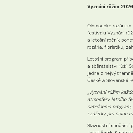
Vyznání růžím 2026
Olomoucké rozárium s
festivalu Vyznání růž
a letošní ročník pone
rozária, floristiku, 
Letošní program přip
a sběratelství růží.
jedné z nejvýznamněj
České a Slovenské re
„Vyznání růžím každor
atmosféry letního fe
nabídneme program, k
i zážitky pro celou ro
Slavnostní součástí
Josef Švejk. Kmotrem