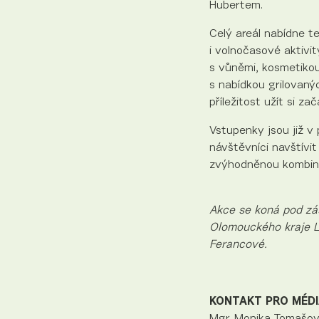
Hubertem.
Celý areál nabídne t
i volnočasové aktivi
s vůněmi, kosmetikou
s nabídkou grilovanýc
příležitost užít si z
Vstupenky jsou již v
návštěvníci navštívi
zvýhodněnou kombin
Akce se koná pod zá
Olomouckého kraje L
Ferancové.
KONTAKT PRO MÉDI
Mgr. Monika Tomašov