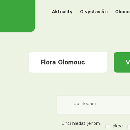
Aktuality
O výstavišti
Olomo
Flora Olomouc
V
Co hledám
Chci hledat jenom:
akce