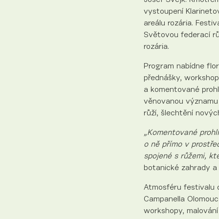
vystoupení Klarinet
areálu rozária. Fest
Světovou federací r
rozária.
Program nabídne flor
přednášky, workshop
a komentované prohlí
věnovanou významu 
růží, šlechtění nových
„Komentované prohlí
o ně přímo v prostře
spojené s růžemi, kt
botanické zahrady a 
Atmosféru festivalu
Campanella Olomouc n
workshopy, malování n