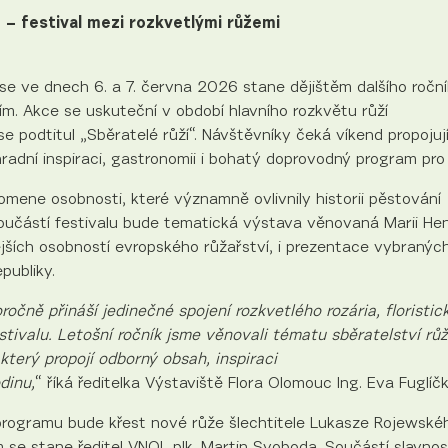
 – festival mezi rozkvetlými růžemi
e ve dnech 6. a 7. června 2026 stane dějištěm dalšího roční
ím. Akce se uskuteční v období hlavního rozkvětu růží
se podtitul „Sběratelé růží“. Návštěvníky čeká víkend propojuj
zahradní inspiraci, gastronomii i bohatý doprovodný program p
omene osobnosti, které významně ovlivnily historii pěstování
 Součástí festivalu bude tematická výstava věnovaná Marii He
ších osobností evropského růžařství, i prezentace vybranýc
publiky.
očně přináší jedinečné spojení rozkvetlého rozária, floristic
stivalu. Letošní ročník jsme věnovali tématu sběratelství rů
terý propojí odborný obsah, inspiraci
dinu,
“ říká ředitelka Výstaviště Flora Olomouc Ing. Eva Fuglíč
 programu bude křest nové růže šlechtitele Lukasze Rojewské
 se stane ředitel VNOL plk. Martin Svoboda. Součástí slavno