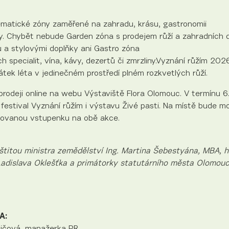
ematické zóny zaměřené na zahradu, krásu, gastronomii
ty. Chybět nebude Garden zóna s prodejem růží a zahradních 
 a stylovými doplňky ani Gastro zóna
h specialit, vína, kávy, dezertů či zmrzliny.Vyznání růžím 202
ačátek léta v jedinečném prostředí plném rozkvetlých růží.
 prodeji online na webu Výstaviště Flora Olomouc. V termínu 
t festival Vyznání růžím i výstavu Živé pasti. Na místě bude 
ovanou vstupenku na obě akce.
štitou ministra zemědělství Ing. Martina Šebestyána, MBA, 
adislava Oklešťka a primátorky statutárního města Olomouc
A:
ičová, manažerka PR