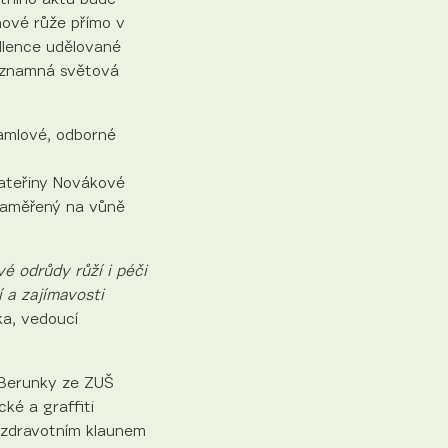
nové růže přímo v
ellence udělované
významná světová
hamlové, odborné
Kateřiny Novákové
zaměřený na vůně
é odrůdy růží i péči
 a zajímavosti
ka, vedoucí
 Berunky ze ZUŠ
ké a graffiti
se zdravotním klaunem