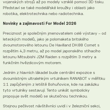
vojenských strojů až po modely vzniklé pomocí 3D tisku.
Představí se také modelářské kroužky i oblasti jako
robotika, elektrotechnika nebo radiotechnika.
Novinky a zajímavosti For Model 2026
Preciznost je společným jmenovatelem celé výstavy – od
leteckých modelů, jako je polomaketa britského
dvoumotorového letounu De Havilland DH.88 Comet s
rozpětím 4,3 metru, až po model japonského stíhacího
letounu Mitsubishi J2M Raiden s rozpětím 3 metry a
funkčním hvězdicovým motorem.
Jedním z hlavních lákadel bude centrální expozice s
dvoumístným ultralehkým vrtulníkem RANABOT v měřítku
1:1 zapůjčeným z letiště Bohuňovice, kde na zakázku
tyto vrtulníky sestavují. Tento unikát symbolicky
propojuje svět modelů se skutečnou technikou.
Stejnou pečlivost návštěvníci uvidí i v železniční sekci,