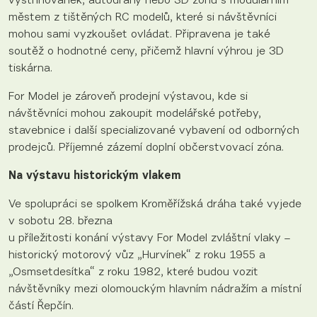
vystřihovánek, autodráhy nebo 3D zónu s modulárním
městem z tištěných RC modelů, které si návštěvníci
mohou sami vyzkoušet ovládat. Připravena je také
soutěž o hodnotné ceny, přičemž hlavní výhrou je 3D
tiskárna.
For Model je zároveň prodejní výstavou, kde si
návštěvníci mohou zakoupit modelářské potřeby,
stavebnice i další specializované vybavení od odborných
prodejců. Příjemné zázemí doplní občerstvovací zóna.
Na výstavu historickým vlakem
Ve spolupráci se spolkem Kroměřížská dráha také vyjede
v sobotu 28. března
u příležitosti konání výstavy For Model zvláštní vlaky –
historický motorový vůz „Hurvínek“ z roku 1955 a
„Osmsetdesítka“ z roku 1982, které budou vozit
návštěvníky mezi olomouckým hlavním nádražím a místní
částí Řepčín.