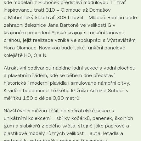
kde modeláři z Hluboček představí modulovou TT trať
inspirovanou tratí 310 – Olomouc až Domašov
a Mohelnický klub trať 308 Litovel – Mladeč. Raritou bude
zahradní železnice Jana Bartoně ve velikosti G v
krajinném provedení Alpské krajiny s funkční lanovou
dráhou, jejíž realizace vzniká ve spolupráci s Výstavištěm
Flora Olomouc. Novinkou bude také funkční panelové
kolejiště H0, 0 a N.
Atraktivní podívanou nabídne lodní sekce s vodní plochou
a plavebním řádem, kde se během dne představí
historická i moderní plavidla i simulované námořní bitvy.
K vidění bude model těžkého křižníku Admiral Scheer v
měřítku 1:50 o délce 3,80 metrů.
Návštěvníci můžou těšit na sběratelské sekce s
unikátními kolekcemi – sbírky kočárků, panenek, školních
gum a slabikářů z celého světa, stejně jako papírové a
plastikové modely různých velikost – auta, letadla a