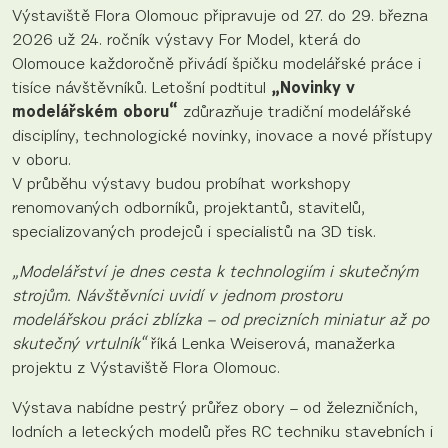
Výstaviště Flora Olomouc připravuje od 27. do 29. března
2026 už 24. ročník výstavy For Model, která do
Olomouce každoročně přivádí špičku modelářské práce i
tisíce návštěvníků. Letošní podtitul
„Novinky v
modelářském oboru“
zdůrazňuje tradiční modelářské
disciplíny, technologické novinky, inovace a nové přístupy
v oboru.
V průběhu výstavy budou probíhat workshopy
renomovaných odborníků, projektantů, stavitelů,
specializovaných prodejců i specialistů na 3D tisk.
„Modelářství je dnes cesta k technologiím i skutečným
strojům. Návštěvníci uvidí v jednom prostoru
modelářskou práci zblízka – od precizních miniatur až po
skutečný vrtulník“
říká Lenka Weiserová, manažerka
projektu z Výstaviště Flora Olomouc.
Výstava nabídne pestrý průřez obory – od železničních,
lodních a leteckých modelů přes RC techniku stavebních i