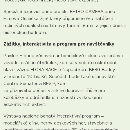
motocykly, retro hračky nebo sci-fi exponáty.
Speciální expozicí bude projekt RETRO CAMERA aneb
Filmová Osmička žije! který připomene éru natáčení
rodinných událostí na filmový formát 8 mm a jejich dnešní
historickou hodnotu.
Zážitky, interaktivita a program pro návštěvníky
Pavilon E bude věnován automobilové sekci s veterány i
závodní dráhou čtyřkolek, kde se v sobotu uskuteční
hlavní závod FLORA RACE o šlapací káru BERG Buddy
v hodnotě 10 tis. Kč. Součástí bude také stanoviště
Centra Semafor a BESIP, kde
za příznivého počasí vznikne dopravní hřiště pro
koloběžky a odrážedla s možností vyzkoušení i
edukativních aktivit.
Výstava nabídne bohatý interaktivní program –
modelářské dílny, herny deskových her, stavebnic a