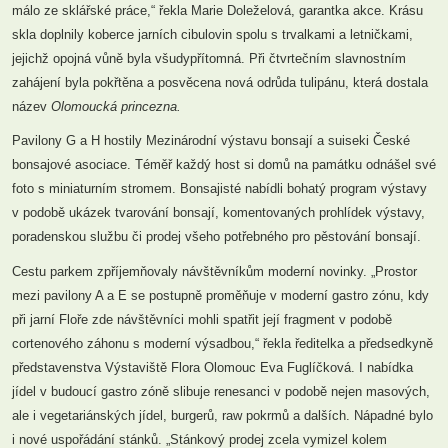
málo ze sklářské práce,“ řekla Marie Doleželová, garantka akce. Krásu
skla doplnily koberce jarních cibulovin spolu s trvalkami a letničkami,
jejichž opojná vůně byla všudypřítomná. Při čtvrtečním slavnostním
zahájení byla pokřtěna a posvěcena nová odrůda tulipánu, která dostala
název
Olomoucká princezna.
Pavilony G a H hostily Mezinárodní výstavu bonsají a suiseki České
bonsajové asociace. Téměř každý host si domů na památku odnášel své
foto s miniaturním stromem. Bonsajisté nabídli bohatý program výstavy
v podobě ukázek tvarování bonsají, komentovaných prohlídek výstavy,
poradenskou službu či prodej všeho potřebného pro pěstování bonsají.
Cestu parkem zpříjemňovaly návštěvníkům moderní novinky. „Prostor
mezi pavilony A a E se postupně proměňuje v moderní gastro zónu, kdy
při jarní Floře zde návštěvníci mohli spatřit její fragment v podobě
cortenového záhonu s moderní výsadbou,“ řekla ředitelka a předsedkyně
představenstva Výstaviště Flora Olomouc Eva Fuglíčková. I nabídka
jídel v budoucí gastro zóně slibuje renesanci v podobě nejen masových,
ale i vegetariánských jídel, burgerů, raw pokrmů a dalších. Nápadné bylo
i nové uspořádání stánků. „Stánkový prodej zcela vymizel kolem