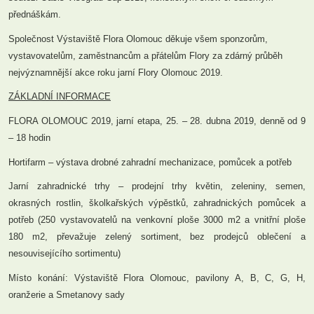
přednáškám.
Společnost Výstaviště Flora Olomouc děkuje všem sponzorům,
vystavovatelům, zaměstnancům a přátelům Flory za zdárný průběh
nejvýznamnější akce roku jarní Flory Olomouc 2019.
ZÁKLADNÍ INFORMACE
FLORA OLOMOUC 2019, jarní etapa, 25. – 28. dubna 2019, denně od 9
– 18 hodin
Hortifarm – výstava drobné zahradní mechanizace, pomůcek a potřeb
Jarní zahradnické trhy – prodejní trhy květin, zeleniny, semen,
okrasných rostlin, školkařských výpěstků, zahradnických pomůcek a
potřeb (250 vystavovatelů na venkovní ploše
3000 m2
a vnitřní ploše
180 m2
, převažuje zelený sortiment, bez prodejců oblečení a
nesouvisejícího sortimentu)
Místo konání: Výstaviště Flora Olomouc, pavilony A, B, C, G, H,
oranžerie a Smetanovy sady