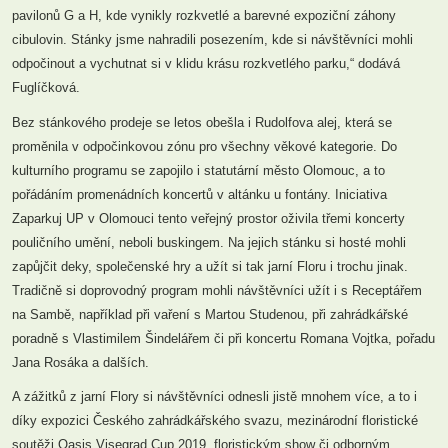
pavilonů G a H, kde vynikly rozkvetlé a barevné expoziční záhony
cibulovin. Stánky jsme nahradili posezením, kde si návštěvníci mohli
odpočinout a vychutnat si v klidu krásu rozkvetlého parku,“ dodává
Fuglíčková.
Bez stánkového prodeje se letos obešla i Rudolfova alej, která se
proměnila v odpočinkovou zónu pro všechny věkové kategorie. Do
kulturního programu se zapojilo i statutární město Olomouc, a to
pořádáním promenádních koncertů v altánku u fontány. Iniciativa
Zaparkuj UP v Olomouci tento veřejný prostor oživila třemi koncerty
pouličního umění, neboli buskingem. Na jejich stánku si hosté mohli
zapůjčit deky, společenské hry a užít si tak jarní Floru i trochu jinak.
Tradičně si doprovodný program mohli návštěvníci užít i s Receptářem
na Sambě, například při vaření s Martou Studenou, při zahrádkářské
poradně s Vlastimilem Šindelářem či při koncertu Romana Vojtka, pořadu
Jana Rosáka a dalších.
A zážitků z jarní Flory si návštěvníci odnesli jistě mnohem více, a to i
díky expozici Českého zahrádkářského svazu, mezinárodní floristické
soutěži Oasis Visegrad Cup 2019, floristickým show či odborným