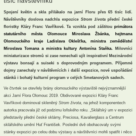
tisíc návštěvníků
Spojení květin a skla přilákalo na jarní Floru přes 65 tisíc lidí.
Návštěvníky doslova nadchla expozice
Strom života
přední české
floristky Kláry Franc Vavříkové. Ta vznikla pod záštitou
primátora
statutárního města Olomouce Miroslava Žbánka, hejtmana
Olomouckého kraje Ladislava Oklešťka, ministra zemědělství
Miroslava Tomana a ministra kultury Antonína Staňka.
Milovníci
miniaturizace stromů si zase nenechali ujít inspirativní Mezinárodní
výstavu bonsají a suiseki s doprovodným programem. Příjemné
dojmy zanechaly v návštěvnících i další expozice, nové uspořádání
stánků i bohatý kulturní program v celých Smetanových sadech.
Ve čtvrtek se otevřely brány olomouckého výstaviště nejvýznamnější
akci Jarní Flora Olomouc 2019. Obdivované expozici Kláry Franc
Vavříkové dominoval skleněný
Strom života
, na jehož komponentech
autorka pracovala již od podzimu loňského roku. „Sklářský um v expozici
představily přední české sklárny, Preciosa, Kavalierglass a Centrum
sklářského umění Huť František. Poslední dvě obohacovaly svými
stánky expozici po celou dobu výstavy a návštěvníci mohli spatřit i něco